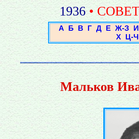
1936
• СОВЕ
А
Б
В
Г
Д
Е
Ж-З
И
Х
Ц-Ч
Мальков Ива