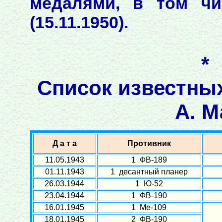
медалями, в том чи
(15.11.1950).
*
Список известны
А. М
Д а т а
Противник
11.05.1943
1 ФВ-189
01.11.1943
1 десантный планер
26.03.1944
1 Ю-52
23.04.1944
1 ФВ-190
16.01.1945
1 Ме-109
18.01.1945
2 ФВ-190