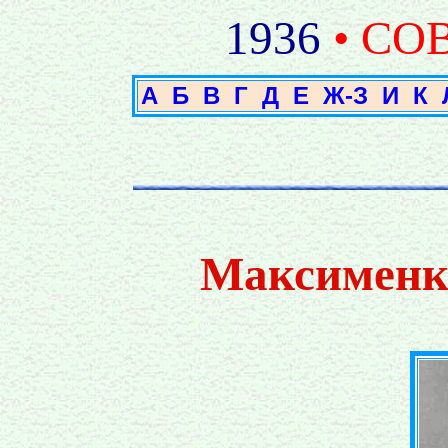
1936
• СО
А
Б
В
Г
Д
Е
Ж-З
И
К
Максименк