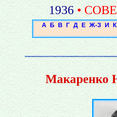
1936
• СОВ
А
Б
В
Г
Д
Е
Ж-З
И
К
Макаренко 