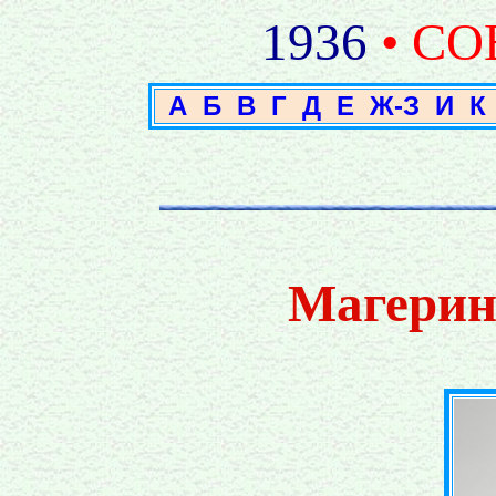
1936
• С
А
Б
В
Г
Д
Е
Ж-З
И
К
Магерин