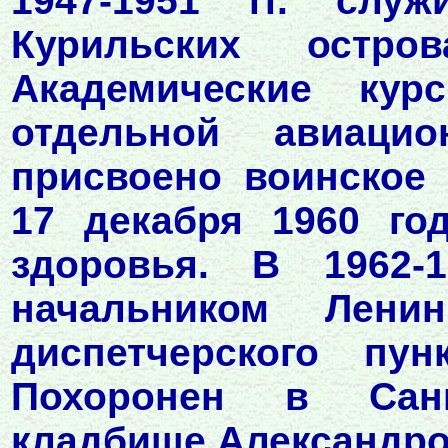
1947-1951 гг. слу
Курильских остр
Академические ку
отдельной авиаци
присвоено воинское 
17 декабря 1960 го
здоровья. В 1962-
начальником Ленин
диспетчерского пу
Похоронен в Санк
кладбище Александро