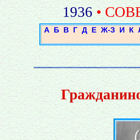
1936
• СОВ
А
Б
В
Г
Д
Е
Ж-З
И
К
Гражданино