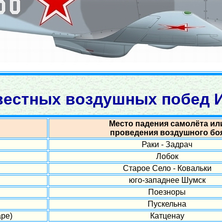
вестных воздушных побед И.
Место падения самолёта ил
проведения воздушного бо
Раки - Задрач
Лобок
Старое Село - Ковальки
юго-западнее Шумск
Поезноры
Пускельна
ре)
Катценау