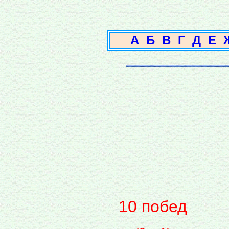
А
Б
В
Г
Д
Е
10 побед