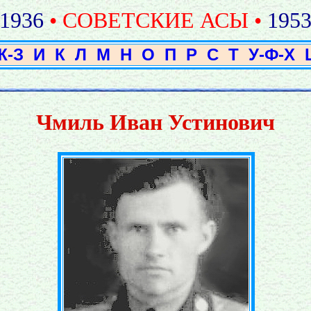
1936
• СОВЕТСКИЕ АСЫ •
195
Ж-З
И
К
Л
М
Н
О
П
Р
С
Т
У-Ф-Х
Чмиль Иван Устинович