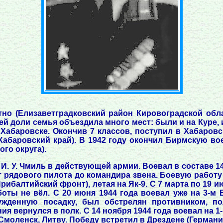
тно (Елизаветградковский район Кировоградской обла
й доли семья объездила много мест: были и на Куре, и
 Хабаровске. Окончив 7 классов, поступил в Хабаровс
Хабаровский край). В 1942 году окончил Бирмскую в
го округа).
 И. У. Чмиль в действующей армии. Воевал в составе 1
т рядового пилота до командира звена. Боевую работу
Прибалтийский фронт), летая на Як-9. С 7 марта по 19 
оты не вёл. С 20 июня 1944 года воевал уже на 3-м 
денную посадку, был обстрелян противником, по
я вернулся в полк. С 14 ноября 1944 года воевал на 1-м
Смоленск, Литву. Победу встретил в Дрездене (Германи