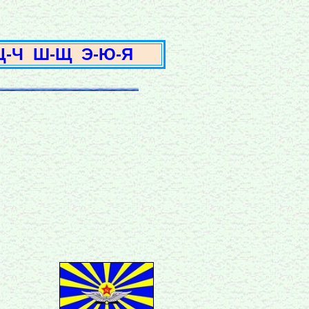
3
Ц-Ч
Ш-Щ
Э-Ю-Я