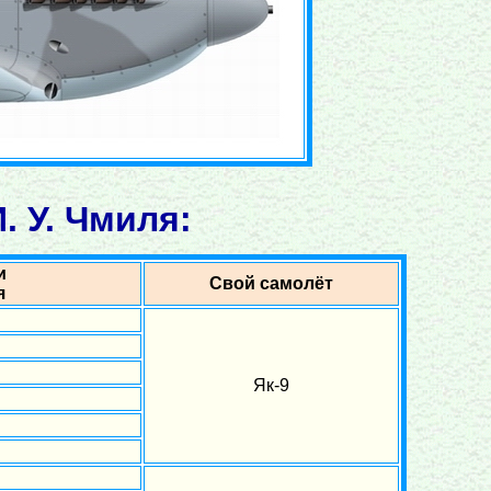
 У. Чмиля:
и
Свой самолёт
я
Як-9