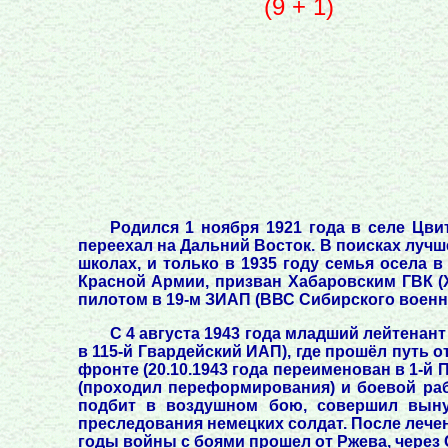
(9 + 1)
Родился 1 ноября 1921 года в селе Цви
переехал на Дальний Восток. В поисках лучше
школах, и только в 1935 году семья осела в
Красной Армии, призван Хабаровским ГВК (
пилотом в 19-м ЗИАП (ВВС Сибирского военно
С 4 августа 1943 года младший лейтенант
в 115-й Гвардейский ИАП), где прошёл путь о
фронте (20.10.1943 года переименован в 1-й 
(проходил переформирования) и боевой раб
подбит в воздушном бою, совершил вынуж
преследования немецких солдат. После лечени
годы войны с боями прошел от Ржева, через 