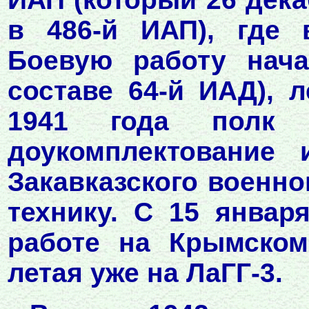
в 486-й ИАП), где
Боевую работу нач
составе 64-й ИАД), л
1941 года пол
доукомплектование
Закавказского военно
технику. С 15 январ
работе на Крымском
летая уже на ЛаГГ-3.