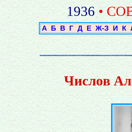
1936
• СО
А
Б
В
Г
Д
Е
Ж-З
И
К
Числов Ал