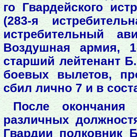
го Гвардейского ист
(283-я истребитель
истребительный ав
Воздушная армия, 1
старший лейтенант Б
боевых вылетов, пр
сбил лично 7 и в сос
После окончания
различных должностя
Гвардии полковник Б