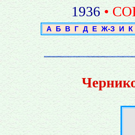
1936
• С
А
Б
В
Г
Д
Е
Ж-З
И
К
Чернико