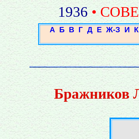
1936
• СОВ
А
Б
В
Г
Д
Е
Ж-З
И
К
Бражников 