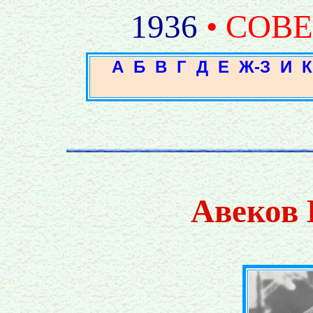
1936
• СОВ
А
Б
В
Г
Д
Е
Ж-З
И
К
Авеков 