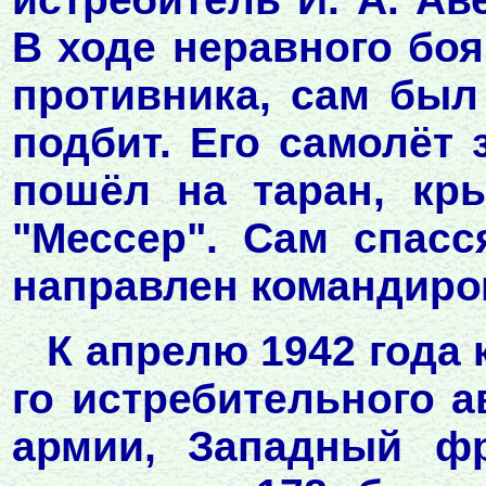
В ходе неравного боя
противника, сам был 
подбит. Его самолёт з
пошёл на таран, кр
"Мессер". Сам спас
направлен командиром
К апрелю 1942 года 
го истребительного а
армии, Западный фр