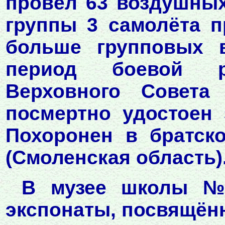
провёл 63 воздушных
группы 3 самолёта п
больше групповых 
период боевой р
Верховного Совет
посмертно удостоен 
Похоронен в братск
(Смоленская область)
В музее школы №
экспонаты, посвящённ