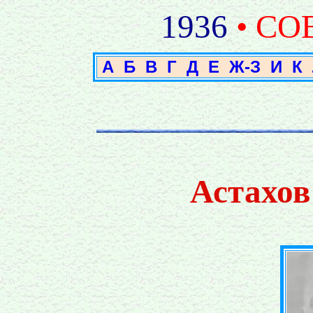
1936
• СО
А
Б
В
Г
Д
Е
Ж-З
И
К
Астахо