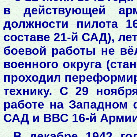
в действующей ар
должности пилота 1
составе 21-й САД), лет
боевой работы не вё
военного округа (ста
проходил переформир
технику. С 29 ноябр
работе на Западном ф
САД и ВВС 16-й Армии)
В декабре 1942 го