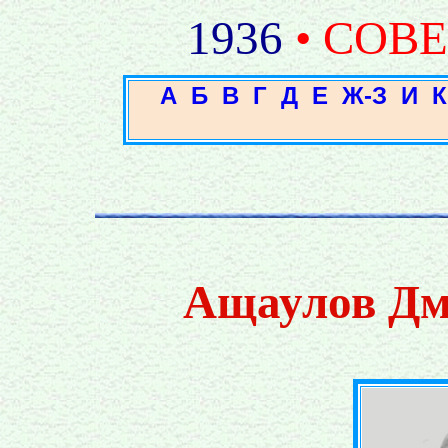
1936
• СОВ
А
Б
В
Г
Д
Е
Ж-З
И
К
Ащаулов Дм