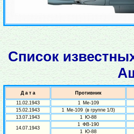
Список известных
А
Д а т а
Противник
11.02.1943
1 Ме-109
15.02.1943
1 Ме-109 (в группе 1/3)
13.07.1943
1 Ю-88
1 ФВ-190
14.07.1943
1 Ю-88