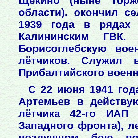
Щёкино (ныне Торжо
области). окончил с
1939 года в рядах 
Калининским ГВК.
Борисоглебскую вое
лётчиков. Служил 
Прибалтийского военн
С 22 июня 1941 год
Артемьев в действу
лётчика 42-го ИАП 
Западного фронта), л
воздушном бою по