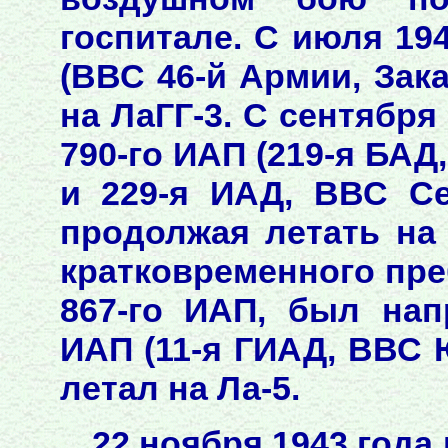
госпитале. С июля 19
(ВВС 46-й Армии, Зака
на ЛаГГ-3. С сентября
790-го ИАП (219-я БАД
и 229-я ИАД, ВВС Се
продолжая летать на 
кратковременного пре
867-го ИАП, был нап
ИАП (11-я ГИАД, ВВС 
летал на Ла-5.
22 ноября 1943 года