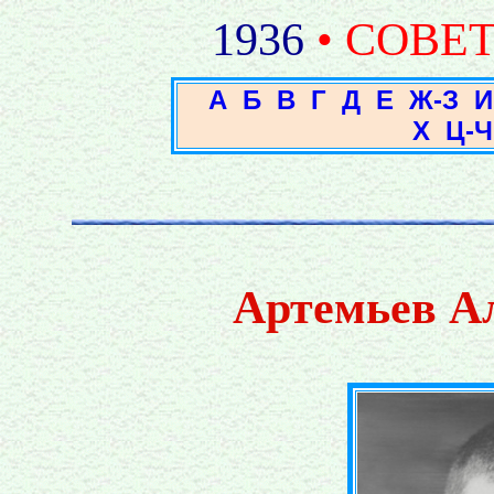
1936
• СОВЕ
А
Б
В
Г
Д
Е
Ж-З
И
Х
Ц-Ч
Артемьев А