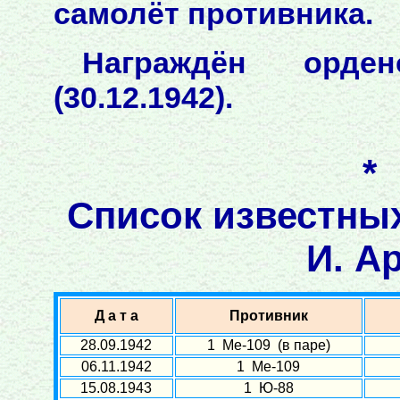
самолёт противника.
Награждён орде
(30.12.1942).
*
Список известны
И. А
Д а т а
Противник
28.09.1942
1 Ме-109 (в паре)
06.11.1942
1 Ме-109
15.08.1943
1 Ю-88