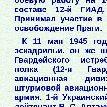
боевую работу на 1
составе 12-й ГИАД,
Принимал участие в 
освобождение Праги.
К 11 мая 1945 год
эскадрильи, он же ш
Гвардейского истре
полка (12-я Гвард
авиационная диви
штурмовой авиационн
армия, 1-й Украинск
лейтенант В. С. Арта