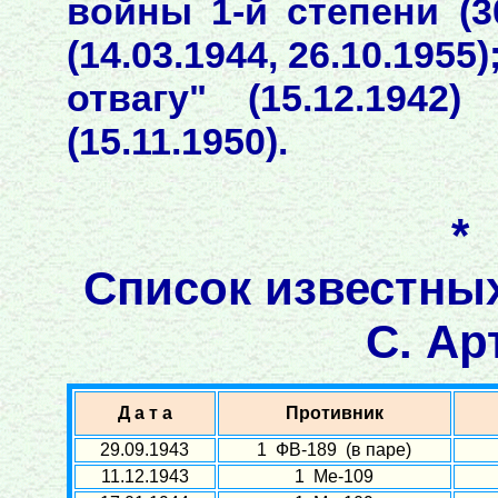
войны 1-й степени (3
(14.03.1944, 26.10.1955
отвагу" (15.12.194
(15.11.1950).
*
Список известны
С. Ар
Д а т а
Противник
29.09.1943
1 ФВ-189 (в паре)
11.12.1943
1 Ме-109