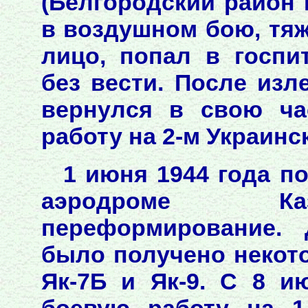
(Белгородский район 
в воздушном бою, тяж
лицо, попал в госпи
без вести. После изл
вернулся в свою ча
работу на 2-м Украинс
1 июня 1944 года п
аэродроме Каз
переформирование. 
было получено некот
Як-7Б и Як-9. С 8 и