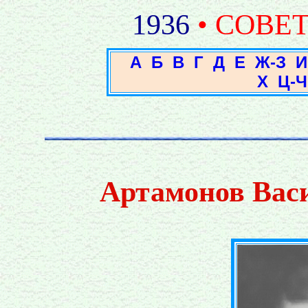
1936
• СОВЕ
А
Б
В
Г
Д
Е
Ж-З
И
Х
Ц-Ч
Артамонов Вас