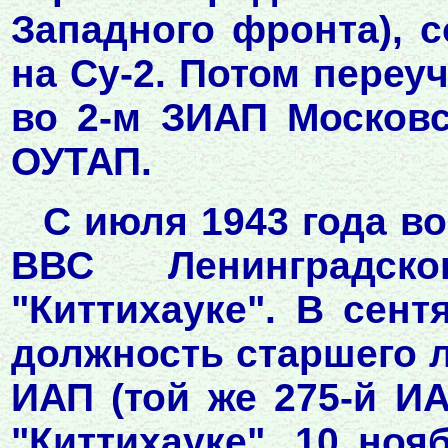
Западного фронта), 
на Су-2. Потом переу
во 2-м ЗИАП Московс
ОУТАП.
С июля 1943 года во
ВВС Ленинградск
"Киттихауке". В сент
должность старшего л
ИАП (той же 275-й ИА
"Киттихауке". 10 ноя