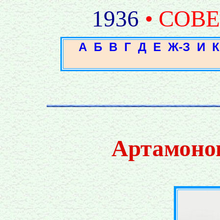
1936
• СОВ
А
Б
В
Г
Д
Е
Ж-З
И
К
Артамоно