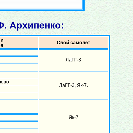
Ф. Архипенко:
ли
Свой самолёт
оя
ЛаГГ-3
зово
ЛаГГ-3, Як-7.
Як-7