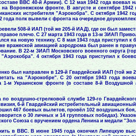
ставе ВВС 40-й Армии). С 12 мая 1942 года воевал н
е на Воронежском фронте. В августе и сентябре 1942
иканских истребителя "Аэрокобра". С октября 1942 г
42 года полк вывели с фронта на очередное доукомплек
ревели 508-й ИАП (той же 205-й ИАД), где он был заме
правое плечо. С 27 марта 1943 года в 13-м ЗИАП Приво
я на новую технику. С 8 мая 1943 года приступил к 
ке вражеской авиацией аэродрома был ранен в правую
ование. В 22-м ЗИАП Московского военного округа (г
"Аэрокобра". 4 октября 1943 года приступил к боев
енко был направлен в 129-й Гвардейский ИАП (той же 
тать на "Аэрокобре". С 20 октября 1943 года воева
а 1-м Украинском фронте (в составе 8-й Воздушной 
 по воздушно-стрелковой службе 129-го Гвардейского
визия, 6-й Гвардейский истребительный авиационный к
ршил 467 боевых вылетов, провёл 102 воздушных боя, 
говорится о 30 личных и 14 групповых победах). Указ
ского Союза с вручением ордена Ленина и медали "Золо
ить в ВВС. В июне 1945 года окончил Липецкую выс