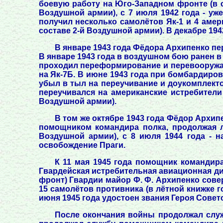
боевую работу на Юго-Западном фронте (в со
Воздушной армии), с 7 июля 1942 года - уж
получил несколько самолётов Як-1 и 4 амер
составе 2-й Воздушной армии). В декабре 19
В январе 1943 года Фёдора Архипенко пе
В январе 1943 года в воздушном бою ранен в 
проходил переформирование и перевооружалс
на Як-7Б. В июне 1943 года при бомбардиров
убыл в тыл на переучивание и доукомплект
переучивался на американские истребители 
Воздушной армии).
В том же октябре 1943 года Фёдор Архип
помощником командира полка, продолжая ле
Воздушной армии), с 8 июля 1944 года - н
освобождение Праги.
К 11 мая 1945 года помощник командира
Гвардейская истребительная авиационная ди
фронт) Гвардии майор Ф. Ф. Архипенко сове
15 самолётов противника (в лётной книжке 
июня 1945 года удостоен звания Героя Совет
После окончания войны продолжал служ