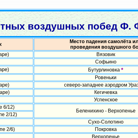
тных воздушных побед Ф. 
Место падения самолёта и
к
проведения воздушного б
аре)
Вязовик
Софьино
*
аре)
Бутурлиновка
Ровеньки
аре)
северо-западнее аэродром Ура
аре)
Кегичевка
Успенское
е 6/12)
Беленихино - Верхопенье
е 2/12)
Сухо-Солотино
пе 2/6)
Покровка
Верхопенье