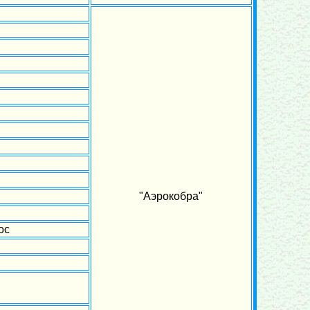
"Аэрокобра"
ос