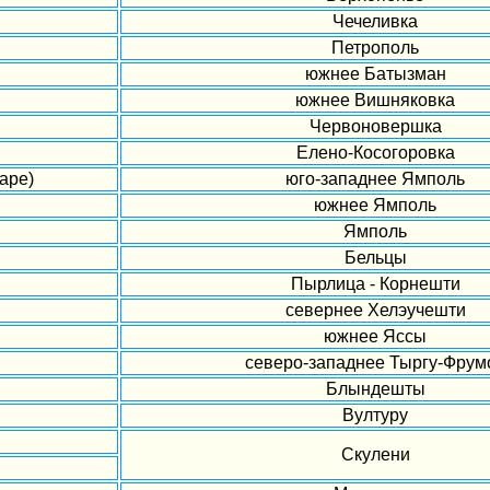
Чечеливка
Петрополь
южнее Батызман
южнее Вишняковка
Червоновершка
Елено-Косогоровка
аре)
юго-западнее Ямполь
южнее Ямполь
Ямполь
Бельцы
Пырлица - Корнешти
севернее Хелэучешти
южнее Яссы
северо-западнее Тыргу-Фрум
Блындешты
Вултуру
Скулени