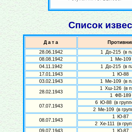
Список извес
Д а т а
Противни
28.06.1942
1 До-215 (в п
08.08.1942
1 Ме-109
04.11.1942
1 До-215 (в п
17.01.1943
1 Ю-88
03.02.1943
1 Ме-109 (в п
1 Хш-126 (в п
28.02.1943
1 ФВ-189
6 Ю-88 (в групп
07.07.1943
2 Ме-109 (в групп
1 Ю-87
08.07.1943
2 Хе-111 (в груп
09.07.1943
1 Ю-87