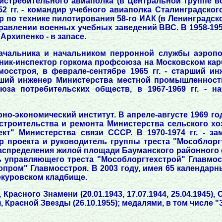
требительного авиаполка (в Центральной группе вой
 гг. - командир учебного авиаполка Сталинградского 
р по технике пилотирования 58-го ИАК (в Ленинградско
Управлении военных учебных заведений ВВС. В 1958-195
Архипенко - в запасе.
начальника и начальником перронной службы аэропорт
ехник-инспектор горкома профсоюза на Московском карб
осстроя, в феврале-сентябре 1965 гг. - старший и
арший инженер Министерства местной промышленности
юза потребительских обществ, в 1967-1969 гг. - н
но-экономический институт. В апреле-августе 1969 го
троительства и ремонта Министерства сельского хоз
кт" Министерства связи СССР. В 1970-1974 гг. - за
 проекта и руководитель группы треста "Мособлоргте
аспределения жилой площади Бауманского районного с
ль управляющего треста "Мособлоргтехстрой" Главмос
пром" Главмосстроя. В 2003 году, имея 65 календарн
оекуровском кладбище.
Красного Знамени (20.01.1943, 17.07.1944, 25.04.1945),
 Красной Звезды (26.10.1955); медалями, в том числе "З