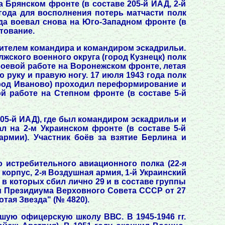
а Брянском фронте (в составе 205-й ИАД, 2-й
 года для восполнения потерь матчасти полк
ода воевал снова на Юго-Западном фронте (в
тование.
стителем командира и командиром эскадрильи.
лжского военного округа (город Кузнецк) полк
боевой работе на Воронежском фронте, летая
 руку и правую ногу. 17 июля 1943 года полк
ород Иваново) проходил переформирование и
ой работе на Степном фронте (в составе 5-й
205-й ИАД), где был командиром эскадрильи и
л на 2-м Украинском фронте (в составе 5-й
армии). Участник боёв за взятие Берлина и
 истребительного авиационного полка (22-я
орпус, 2-я Воздушная армия, 1-й Украинский
в которых сбил лично 29 и в составе группы
ом Президиума Верховного Совета СССР от 27
тая Звезда" (№ 4820).
шую офицерскую школу ВВС. В 1945-1946 гг.