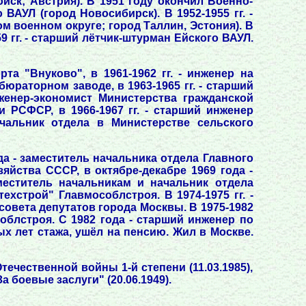
ск; Австрия). В 1951 году окончил Военно-
ВАУЛ (город Новосибирск). В 1952-1955 гг. -
м военном округе; город Таллин, Эстония). В
9 гг. - старший лётчик-штурман Ейского ВАУЛ.
а "Внуково", в 1961-1962 гг. - инженер на
юраторном заводе, в 1963-1965 гг. - старший
нженер-экономист Министерства гражданской
 РСФСР, в 1966-1967 гг. - старший инженер
ачальник отдела в Министерстве сельского
да - заместитель начальника отдела Главного
яйства СССР, в октябре-декабре 1969 года -
меститель начальникам и начальник отдела
хстрой" Главмособлстроя. В 1974-1975 гг. -
овета депутатов города Москвы. В 1975-1982
облстроя. С 1982 года - старший инженер по
ых лет стажа, ушёл на пенсию. Жил в Москве.
 Отечественной войны 1-й степени (11.03.1985),
а боевые заслуги" (20.06.1949).