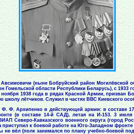
 Авсимовичи (ныне Бобруйский район Могилёвской обл
 Гомельской области Республики Беларусь), с 1933 го
 ноября 1938 года в рядах Красной Армии, призван Б
 школу лётчиков. Служил в частях ВВС Киевского особ
 Ф. Ф. Архипенко в действующей армии: в составе 17
нте (в составе 14-й САД), летая на И-153. 3 июл
 ЗИАП Северо-Кавказского военного округа (город Ро
а приступил к боевой работе на Юго-Западном фронте (
ты не вёл (полк занимался по плану учебно-боевой под