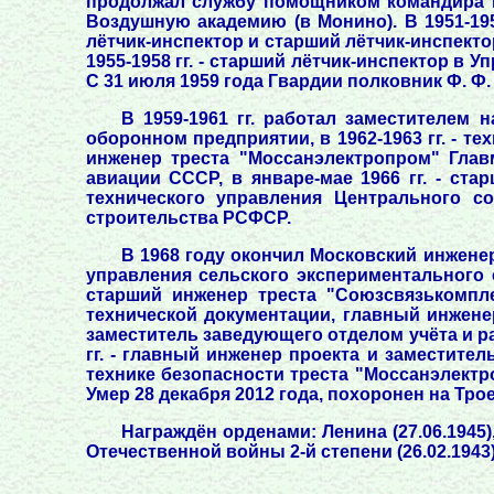
продолжал службу помощником командира ис
Воздушную академию (в Монино). В 1951-1952
лётчик-инспектор и старший лётчик-инспекто
1955-1958 гг. - старший лётчик-инспектор в 
С 31 июля 1959 года Гвардии полковник Ф. Ф. 
В 1959-1961 гг. работал заместителем 
оборонном предприятии, в 1962-1963 гг. - т
инженер треста "Моссанэлектропром" Главм
авиации СССР, в январе-мае 1966 гг. - ст
технического управления Центрального со
строительства РСФСР.
В 1968 году окончил Московский инженер
управления сельского экспериментального с
старший инженер треста "Союзсвязькомпле
технической документации, главный инженер
заместитель заведующего отделом учёта и р
гг. - главный инженер проекта и заместите
технике безопасности треста "Моссанэлектро
Умер 28 декабря 2012 года, похоронен на Тр
Награждён орденами: Ленина (27.06.1945), 
Отечественной войны 2-й степени (26.02.1943),