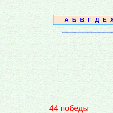
А
Б
В
Г
Д
Е
44 победы