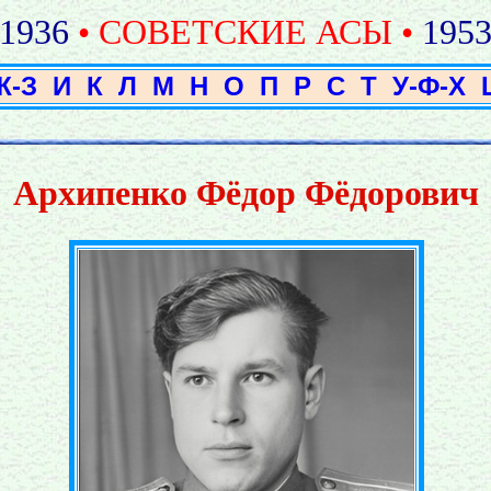
1936
• СОВЕТСКИЕ АСЫ •
195
Ж-З
И
К
Л
М
Н
О
П
Р
С
Т
У-Ф-Х
Архипенко Фёдор Фёдорович