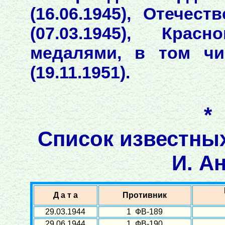
(16.06.1945), Отечес
(07.03.1945), Крас
медалями, в том чи
(19.11.1951).
*
Список известны
И. А
Д а т а
Противник
29.03.1944
1 ФВ-189
29.06.1944
1 ФВ-190