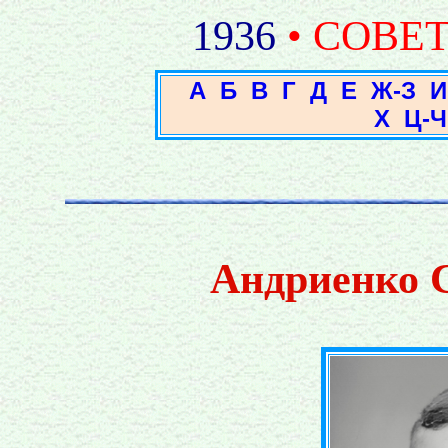
1936
• СОВЕ
А
Б
В
Г
Д
Е
Ж-З
И
Х
Ц-Ч
Андриенко 