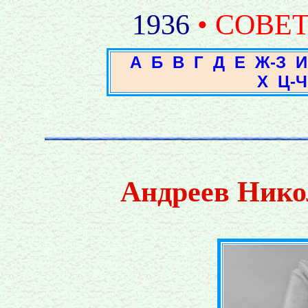
1936
• СОВЕ
А
Б
В
Г
Д
Е
Ж-З
И
Х
Ц-Ч
Андреев Нико