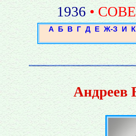
1936
• СОВ
А
Б
В
Г
Д
Е
Ж-З
И
К
Андреев 