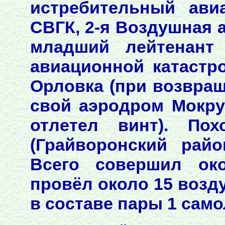
истребительный ави
СВГК, 2-я Воздушная 
младший лейтенант
авиационной катастр
Орловка (при возвращ
свой аэродром Мокру
отлетел винт). По
(Грайворонский райо
Всего совершил ок
провёл около 15 возд
в составе пары 1 само