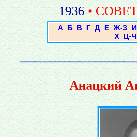
1936
• СОВЕ
А
Б
В
Г
Д
Е
Ж-З
И
Х
Ц-Ч
Анацкий А