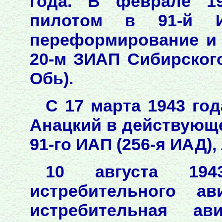
года. В феврале 1
пилотом в 91-й И
переформирование и 
20-м ЗИАП Сибирского
Обь).
С 17 марта 1943 го
Анацкий в действующе
91-го ИАП (256-я ИАД), 
10 августа 194
истребительного ав
истребительная ав