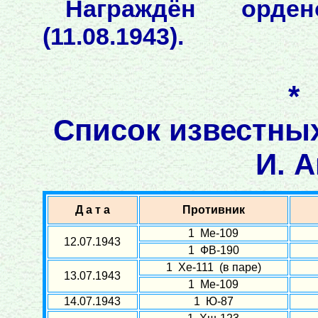
Награждён орде
(11.08.1943).
*
Список известны
И. А
Д а т а
Противник
1 Ме-109
12.07.1943
1 ФВ-190
1 Хе-111 (в паре)
13.07.1943
1 Ме-109
14.07.1943
1 Ю-87