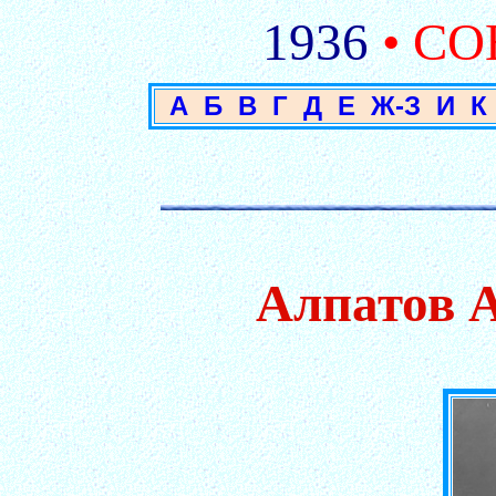
1936
• С
А
Б
В
Г
Д
Е
Ж-З
И
К
Алпатов 