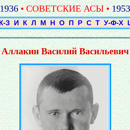
1936
• СОВЕТСКИЕ АСЫ •
195
Ж-З
И
К
Л
М
Н
О
П
Р
С
Т
У-Ф-Х
Аллакин Василий Васильевич