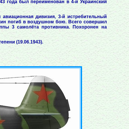
43 года был переименован в 4-й Украинский
я авиационная дивизия, 3-й истребительный
акин погиб в воздушном бою. Всего совершил
ппы 3 самолёта противника. Похоронен на
пени (19.06.1943).