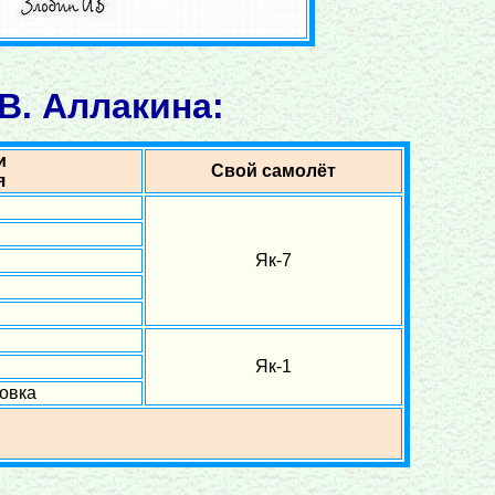
В. Аллакина:
и
Свой самолёт
я
Як-7
Як-1
овка