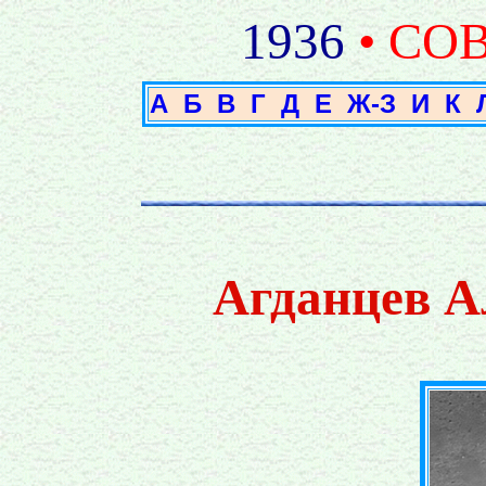
1936
• СО
А
Б
В
Г
Д
Е
Ж-З
И
К
Агданцев А