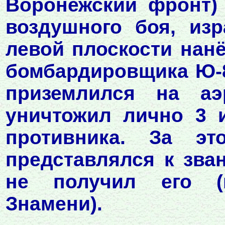
Воронежский фронт) 
воздушного боя, из
левой плоскости нан
бомбардировщика Ю-8
приземлился на а
уничтожил лично 3 
противника. За э
представлялся к зва
не получил его (
Знамени).