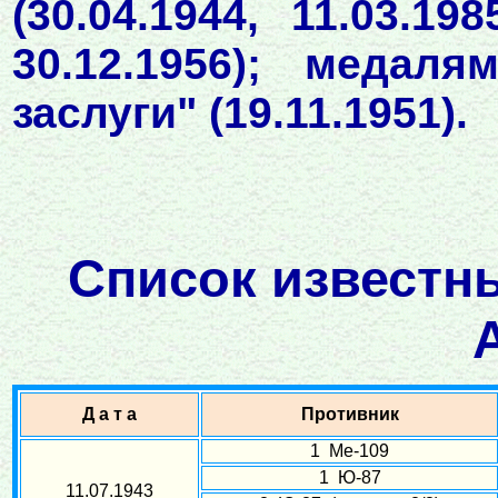
(30.04.1944, 11.03.19
30.12.1956); медал
заслуги" (19.11.1951).
Список известн
Д а т а
Противник
1 Ме-109
1 Ю-87
11.07.1943