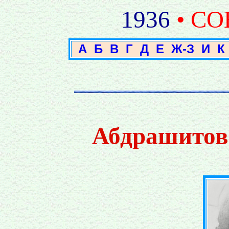
1936
• С
А
Б
В
Г
Д
Е
Ж-З
И
К
Абдрашито