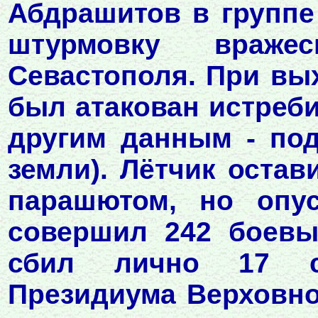
Абдрашитов в группе
штурмовку враже
Севастополя. При вых
был атакован истреб
другим данным - под
земли). Лётчик оста
парашютом, но опу
совершил 242 боевы
сбил лично 17 са
Президиума Верховно