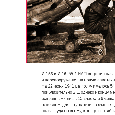
И-153 и И-16.
55-й ИАП встретил нача
и перевооружения на новую авиатехни
На 22 июня 1941 г. в полку имелось 5
приблизительно 2:1, однако к концу м
исправными лишь 15 «чаек» и 6 «ишак
основном, для штурмовки наземных це
полка, судя по всему, в конце сентябр