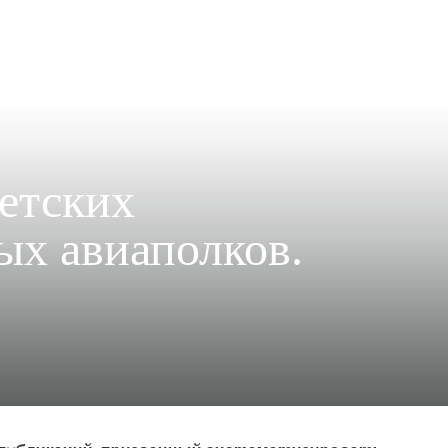
етских
ых авиаполков.