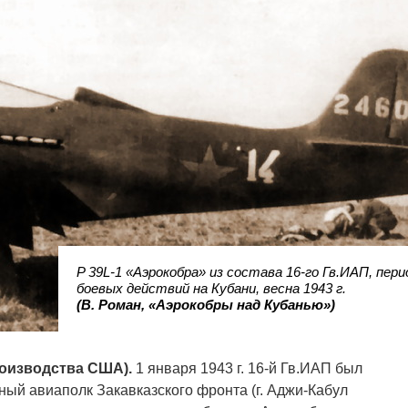
P 39L-1 «Аэрокобра» из состава 16-го Гв.ИАП, пери
боевых действий на Кубани, весна 1943 г.
(В. Роман, «Аэрокобры над Кубанью»)
производства США).
1 января 1943 г. 16-й Гв.ИАП был
ный авиаполк Закавказского фронта (г. Аджи-Кабул