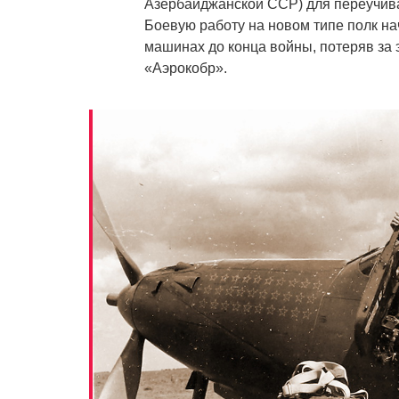
Азербайджанской ССР) для переучива
Боевую работу на новом типе полк нач
машинах до конца войны, потеряв за
«Аэрокобр».