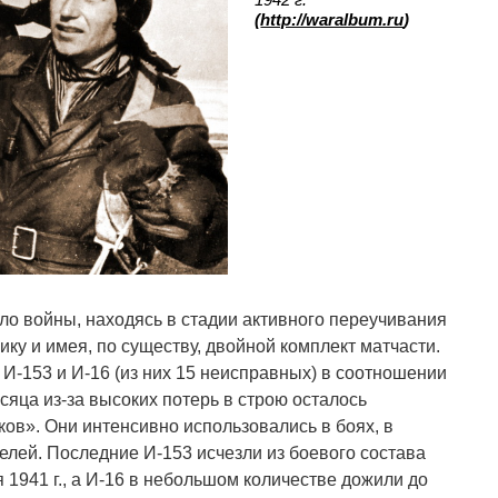
(
http://waralbum.ru
)
ло войны, находясь в стадии активного переучивания
ку и имея, по существу, двойной комплект матчасти.
4 И-153 и И-16 (из них 15 неисправных) в соотношении
есяца из-за высоких потерь в строю осталось
ов». Они интенсивно использовались в боях, в
лей. Последние И-153 исчезли из боевого состава
я 1941 г., а И-16 в небольшом количестве дожили до