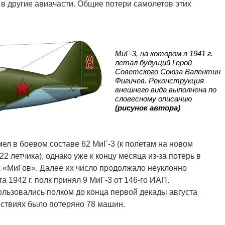
в другие авиачасти. Общие потери самолетов этих
МиГ-3, на котором в 1941 г.
летал будущий Герой
Советского Союза Валентин
Фигичев. Реконструкция
внешнего вида выполнена по
словесному описанию
(рисунок автора)
мел в боевом составе 62 МиГ-3 (к полетам на новом
2 летчика), однако уже к концу месяца из-за потерь в
х «МиГов». Далее их число продолжало неуклонно
а 1942 г. полк принял 9 МиГ-3 от 146-го ИАП.
ользовались полком до конца первой декады августа
шествиях было потеряно 78 машин.