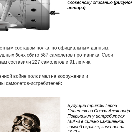
словесному описанию
(рисуно
автора)
 летным составом полка, по официальным данным,
ушных боях сбито 587 самолетов противника. Свои
ам составили 227 самолетов и 91 летчик.
енной войне полк имел на вооружении и
пы самолетов-истребителей:
Будущий трижды Герой
Советского Союза Александр
Покрышкин у истребителя
МиГ-3 в сильно изношенной
зимней окраске, зима-весна
1942 г.