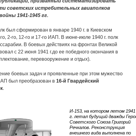
 публикаций, призванный систематизировать
ти советских истребительных авиаполков
ойны 1941-1945 гг.
лк был сформирован в январе 1940 г. в Киевском
, 2-го, 12-го и 17-го ИАП. В июне-июле 1940 г. полк
ссарабии. В боевых действиях на фронтах Великой
овал с 22 июня 1941 г.до ее победного окончания в
плектование, перевооружение и отдых).
нение боевых задач и проявленные при этом мужество
ИАП был преобразован в
16-й Гвардейский
к
.
И-153, на котором летом 1941
г. летал будущий дважды Геро
Советского Союза Григорий
Речкалов. Реконструкция
внешнего вида выполнена по