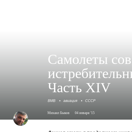
Самолеты сов
истребительн
Часть XIV
ВМВ
авиация
СССР
Михаил Быков
04 января '15