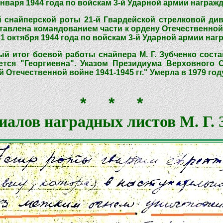
нваря 1944 года по войскам 3-й Ударной армии награж
й снайперской роты 21-й Гвардейской стрелковой див
ставлена командованием части к ордену Отечественной
1 октября 1944 года по войскам 3-й Ударной армии наг
й итог боевой работы снайпера М. Г. Зубченко сост
ется "Георгиевна". Указом Президиума Верховного 
Отечественной войне 1941-1945 гг." Умерла в 1979 году
* * *
иалов наградных листов М. Г. 