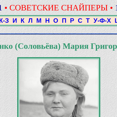
1
• СОВЕТСКИЕ СНАЙПЕРЫ •
Ж-З
И
К
Л
М
Н
О
П
Р
С
Т
У-Ф-Х
нко (Соловьёва) Мария Григо