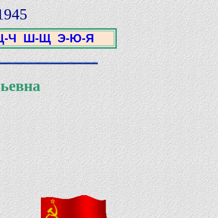
1945
Ц-Ч
Ш-Щ
Э-Ю-Я
рьевна