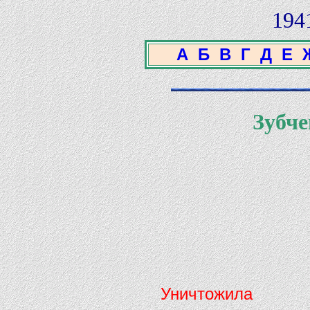
194
А
Б
В
Г
Д
Е
Зубче
Уничтожила