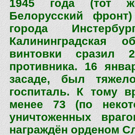
1945 года (тот ж
Белорусский фронт)
города Инстербу
Калининградская о
винтовки сразил 
противника. 16 янва
засаде, был тяжел
госпиталь. К тому в
менее 73 (по некот
уничтоженных враго
награждён орденом Сл