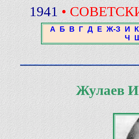
1941
• СОВЕТСК
А
Б
В
Г
Д
Е
Ж-З
И
К
Ч
Жулаев И