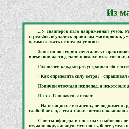
Из м
...У снайперов шла напряжённая учёба. 
стрельбы, обучались правилам маскировки, ум
часами лежать не шелохнувшись.
Занятия по теории сочетались с практикой.
время они часто делали промахи из-за спешки,
Головачёв каждый раз устраивал обстоятел
- Как определить силу ветра? - спрашивал 
Новички отвечали невпопад, а некоторые да
На это Головачев отвечал:
- На позиции не встанешь, не поднимешь р
слабый ветер, а если тонкие ветви покачиваются
Советы офицера и опытных снайперов не 
изучали окружающую местность, более умело пр