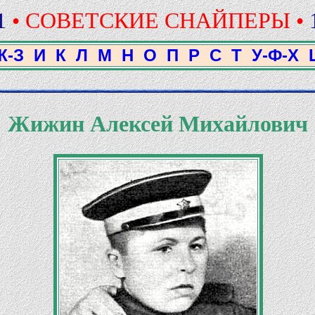
1
• СОВЕТСКИЕ СНАЙПЕРЫ •
Ж-З
И
К
Л
М
Н
О
П
Р
С
Т
У-Ф-Х
Жижин Алексей Михайлович