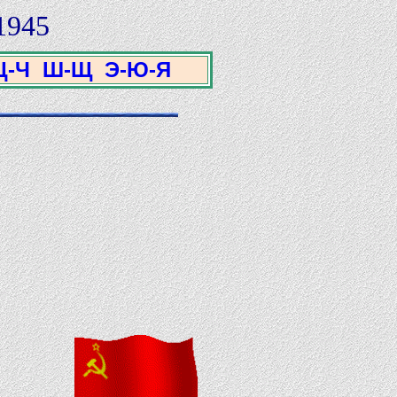
1945
Ц-Ч
Ш-Щ
Э-Ю-Я