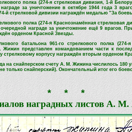
релкового полка (274-я стрелковая дивизия, 1-й Бело
награде за уничтожение в октябре 1944 года 3 враг
274-й стрелковой дивизии награждён медалью "За боевы
релкового полка (274-я Краснознамённая стрелковая ди
чередной награде за уничтожение ещё 9 врагов. При
ждён орденом Красной Звезды.
лкового батальона 961-го стрелкового полка (274-
. Жижин представлен командованием части к послед
-му стрелковому корпусу награждён вторым орденом Кр
да на снайперском счету А. М. Жижина числилось 180
не только снайперский). Окончательный итог его боев
* * *
иалов наградных листов А. М