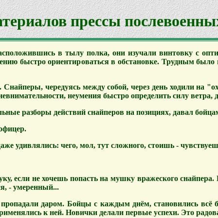
атериалов прессы послевоенных
Расположившись в тылу полка, они изучали винтовку с опт
ению быстро ориентироваться в обстановке. Трудным было н
 Снайперы, чередуясь между собой, через день ходили на "ох
 невнимательности, неумения быстро определить силу ветра, 
ьные разборы действий снайперов на позициях, давал бойца
офицер.
же удивлялись: чего, мол, тут сложного, стоишь - чувствуешь
уку, если не хочешь попасть на мушку вражеского снайпера. 
, - умеренный...
пропадали даром. Бойцы с каждым днём, становились всё 
именялись к ней. Новички делали первые успехи. Это радова