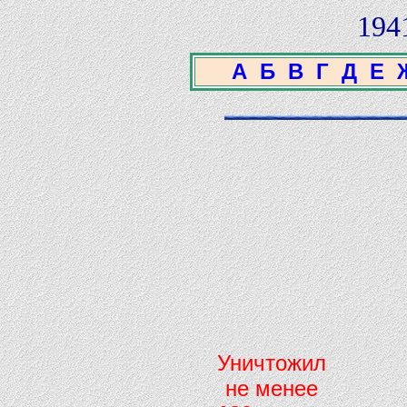
194
А
Б
В
Г
Д
Е
Уничтожил
не менее