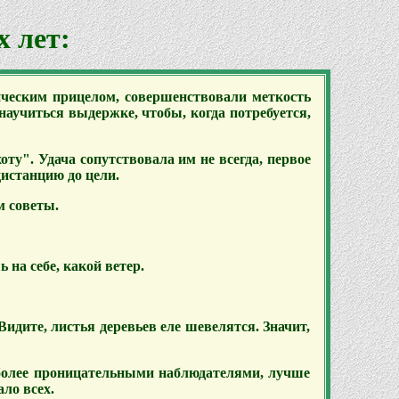
 лет:
ическим прицелом, совершенствовали меткость
аучиться выдержке, чтобы, когда потребуется,
оту". Удача сопутствовала им не всегда, первое
дистанцию до цели.
м советы.
 на себе, какой ветер.
Видите, листья деревьев еле шевелятся. Значит,
более проницательными наблюдателями, лучше
ло всех.