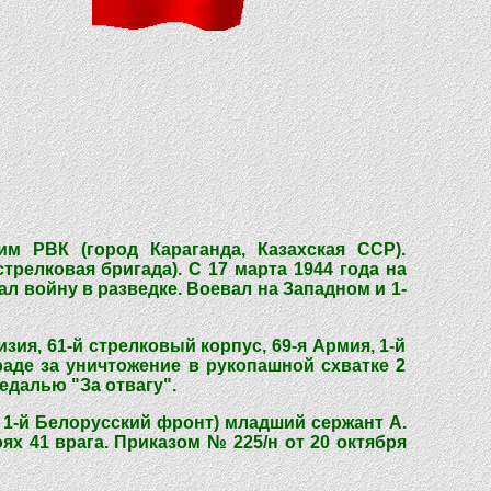
м РВК (город Караганда, Казахская ССР).
релковая бригада). С 17 марта 1944 года на
л войну в разведке. Воевал на Западном и 1-
зия, 61-й стрелковый корпус, 69-я Армия, 1-й
аде за уничтожение в рукопашной схватке 2
едалью "За отвагу".
я, 1-й Белорусский фронт) младший сержант А.
х 41 врага. Приказом № 225/н от 20 октября