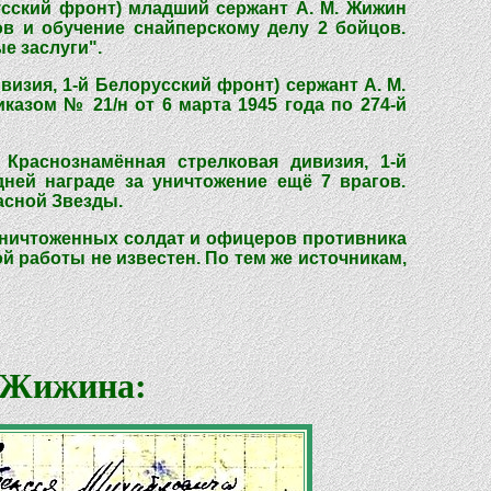
русский фронт) младший сержант А. М. Жижин
ов и обучение снайперскому делу 2 бойцов.
е заслуги".
визия, 1-й Белорусский фронт) сержант А. М.
казом № 21/н от 6 марта 1945 года по 274-й
я Краснознамённая стрелковая дивизия, 1-й
ней награде за уничтожение ещё 7 врагов.
асной Звезды.
 уничтоженных солдат и офицеров противника
ой работы не известен. По тем же источникам,
. Жижина: