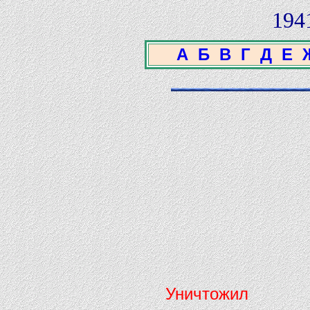
194
А
Б
В
Г
Д
Е
Уничтожил