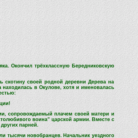
няка. Окончил трёхклассную Бередниковскую
ть скотину своей родной деревни Дерева на
да находилась в Окулове, хотя и именовалась
естью:
ции!
ами, сопровождаемый плачем своей матери и
истолюбивого воина" царской армии. Вместе с
других парней.
ли тысячи новобранцев. Начальник уездного