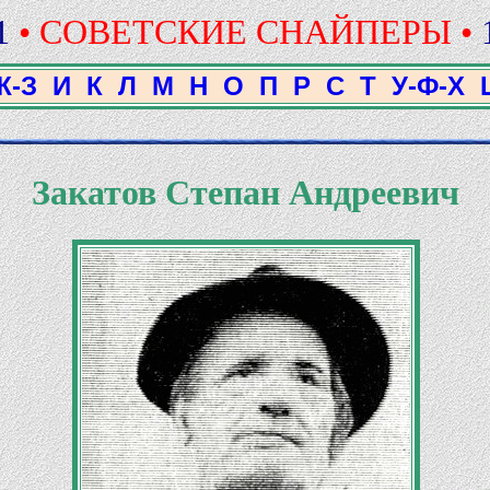
1
• СОВЕТСКИЕ СНАЙПЕРЫ •
Ж-З
И
К
Л
М
Н
О
П
Р
С
Т
У-Ф-Х
Закатов Степан Андреевич