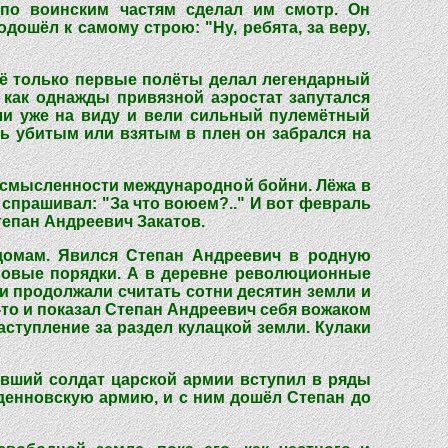
 по воинским частям сделал им смотр. Он
ошёл к самому строю: "Ну, ребята, за веру,
щё только первые полёты делал легендарный
как однажды привязной аэростат запутался
ыли уже на виду и вели сильный пулемётный
ыть убитым или взятым в плен он забрался на
ессмысленности международной бойни. Лёжа в
спрашивал: "За что воюем?.." И вот февраль
тепан Андреевич Закатов.
 домам. Явился Степан Андреевич в родную
новые порядки. А в деревне революционные
и продолжали считать сотни десятин земли и
-то и показал Степан Андреевич себя вожаком
аступление за раздел кулацкой земли. Кулаки
Бывший солдат царской армии вступил в ряды
уденновскую армию, и с ним дошёл Степан до