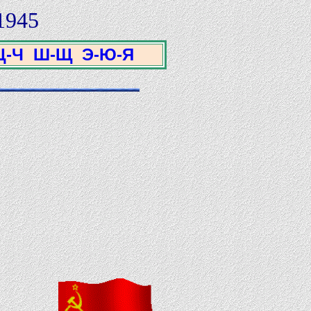
1945
Ц-Ч
Ш-Щ
Э-Ю-Я