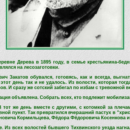
ревне Дерева в 1895 году, в семье крестьянина-бед
влялся на лесозаготовки.
ич Закатов обувался, готовясь, как и всегда, выгна
этот день так и не удалось. Из волости, которая тог
в. И сразу же сотский забегал по избам с тревожной в
изация объявлена. Собрать всех, кто подлежит мобилиза
В тот же день вместе с другими, с котомкой за плеч
вной пункт. Так превратился вчерашний пастух в "хр
новича Кормильцева, Фёдора Фёдоровича Косенкова и 
. Из всех волостей бывшего Тихвинского уезда нагна