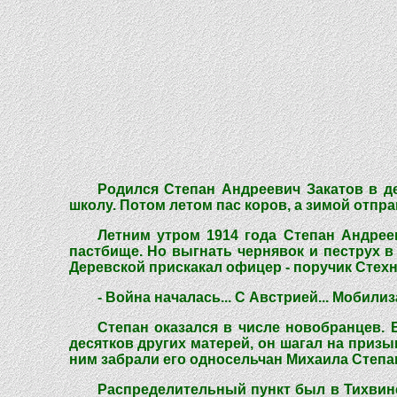
Родился Степан Андреевич Закатов в де
школу. Потом летом пас коров, а зимой отпра
Летним утром 1914 года Степан Андреев
пастбище. Но выгнать чернявок и пеструх в 
Деревской прискакал офицер - поручик Стехно
- Война началась... С Австрией... Мобил
Степан оказался в числе новобранцев. 
десятков других матерей, он шагал на призы
ним забрали его односельчан Михаила Степа
Распределительный пункт был в Тихвине