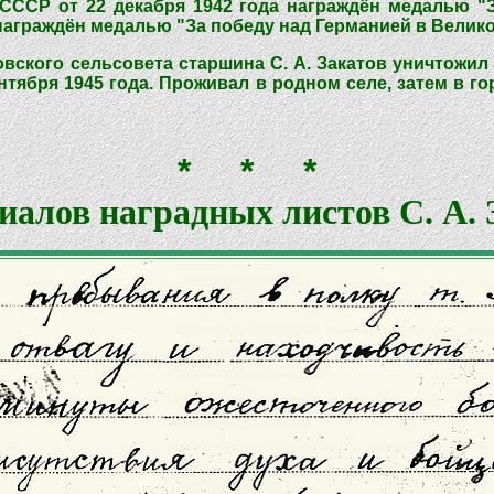
СССР от 22 декабря 1942 года награждён медалью "
награждён медалью "За победу над Германией в Великой
ского сельсовета старшина С. А. Закатов уничтожил 
ября 1945 года. Проживал в родном селе, затем в го
* * *
иалов наградных листов С. А. 