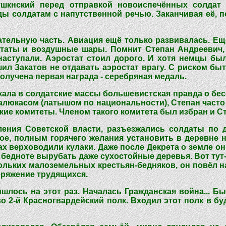
ушкнский перед отправкой новоиспечённых солдат
 солдатам с напутственной речью. Заканчивая её, под
ательную часть. Авиация ещё только развивалась. Е
статы и воздушные шары. Помнит Степан Андреевич, 
наступали. Аэростат стоил дорого. И хотя немцы б
шил Закатов не отдавать аэростат врагу. С риском б
олучена первая награда - серебряная медаль.
икала в солдатские массы большевистская правда о б
люкасом (латышом по национальности), Степан часто 
ские комитеты. Членом такого комитета был избран и С
вления Советской власти, разъезжались солдаты по
ое, полным горячего желания установить в деревне 
х верховодили кулаки. Даже после Декрета о земле он
бедноте вырубать даже сухостойные деревья. Вот тут
ольких малоземельных крестьян-бедняков, он повёл н
оряжение трудящихся.
ишлось на этот раз. Началась Гражданская война... 
о 2-й Красногвардейский полк. Входил этот полк в б