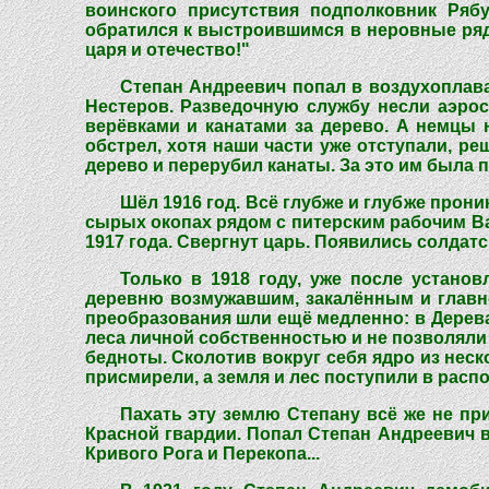
воинского присутствия подполковник Ряб
обратился к выстроившимся в неровные ряды
царя и отечество!"
Степан Андреевич попал в воздухоплав
Нестеров. Разведочную службу несли аэро
верёвками и канатами за дерево. А немцы 
обстрел, хотя наши части уже отступали, ре
дерево и перерубил канаты. За это им была п
Шёл 1916 год. Всё глубже и глубже прон
сырых окопах рядом с питерским рабочим Ва
1917 года. Свергнут царь. Появились солдат
Только в 1918 году, уже после устано
деревню возмужавшим, закалённым и главн
преобразования шли ещё медленно: в Дерева
леса личной собственностью и не позволяли 
бедноты. Сколотив вокруг себя ядро из неск
присмирели, а земля и лес поступили в расп
Пахать эту землю Степану всё же не пр
Красной гвардии. Попал Степан Андреевич в
Кривого Рога и Перекопа...