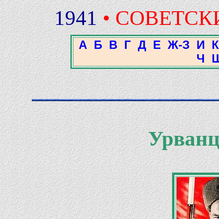
1941
• СОВЕТСК
А
Б
В
Г
Д
Е
Ж-З
И
К
Ч
Урванц