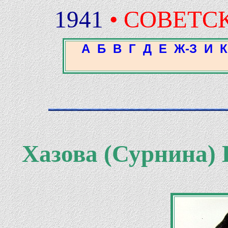
1941
• СОВЕТС
А
Б
В
Г
Д
Е
Ж-З
И
К
Хазова (Сурнина)