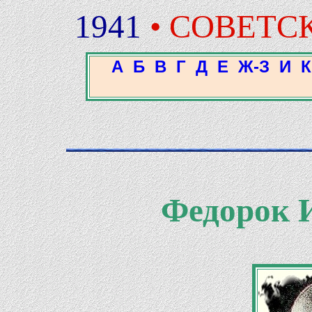
1941
• СОВЕТС
А
Б
В
Г
Д
Е
Ж-З
И
К
Федорок 