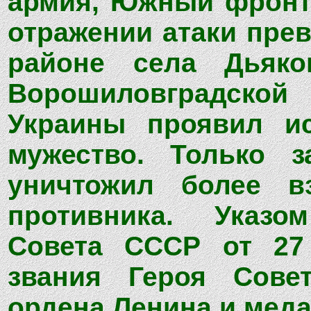
армия, Южный фронт)
отражении атаки пре
районе села Дьяко
Ворошиловградской 
Украины проявил ис
мужество. Только 
уничтожил более в
противника. Указо
Совета СССР от 27 
звания Героя Сове
ордена Ленина и меда