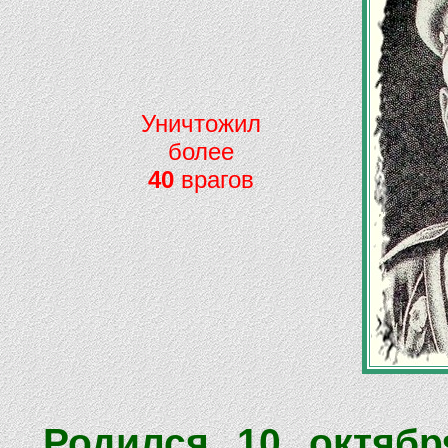
Уничтожил
более
40
врагов
Родился 10 октяб