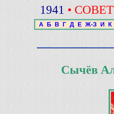
1941
• СОВЕ
А
Б
В
Г
Д
Е
Ж-З
И
К
Сычёв Ал