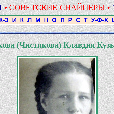
1
• СОВЕТСКИЕ СНАЙПЕРЫ •
Ж-З
И
К
Л
М
Н
О
П
Р
С
Т
У-Ф-Х
кова (Чистякова) Клавдия Куз