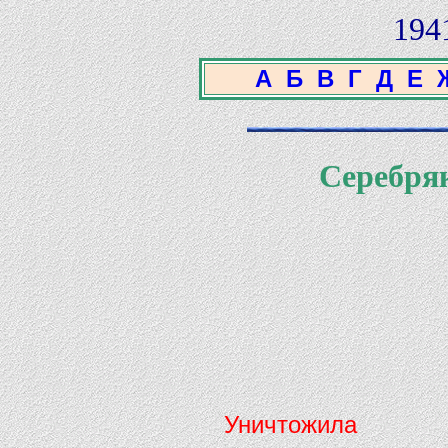
194
А
Б
В
Г
Д
Е
Серебря
Уничтожила