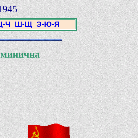
1945
Ц-Ч
Ш-Щ
Э-Ю-Я
ьминична