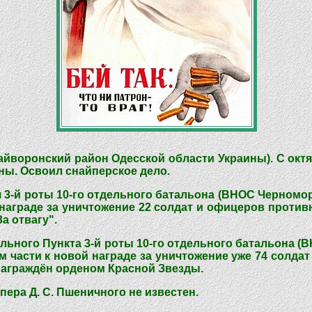
Гайворонский район Одесской области Украины). С октя
ны. Освоил снайперское дело.
я 3-й роты 10-го отдельного батальона (ВНОС Черномо
аграде за уничтожение 22 солдат и офицеров противн
а отвагу".
ельного Пункта 3-й роты 10-го отдельного батальона 
 части к новой награде за уничтожение уже 74 солдат
награждён орденом Красной Звезды.
ера Д. С. Пшеничного не известен.