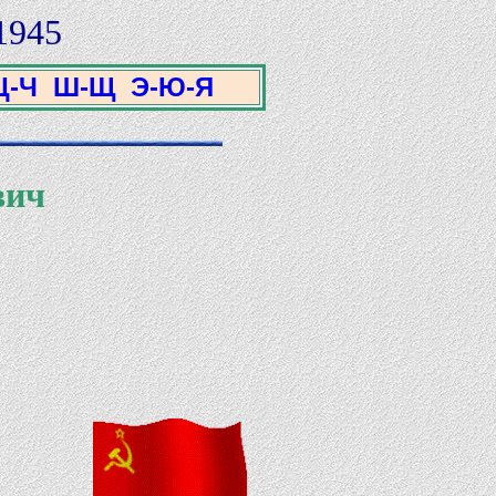
1945
Ц-Ч
Ш-Щ
Э-Ю-Я
вич