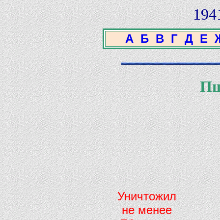
194
А
Б
В
Г
Д
Е
Пш
Уничтожил
не менее