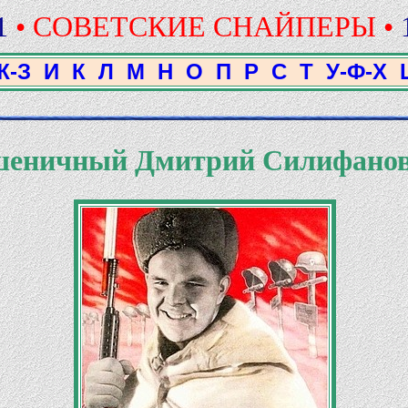
1
• СОВЕТСКИЕ СНАЙПЕРЫ •
Ж-З
И
К
Л
М
Н
О
П
Р
С
Т
У-Ф-Х
еничный Дмитрий Силифано