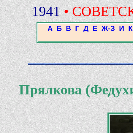
1941
• СОВЕТС
А
Б
В
Г
Д
Е
Ж-З
И
К
Прялкова (Федух