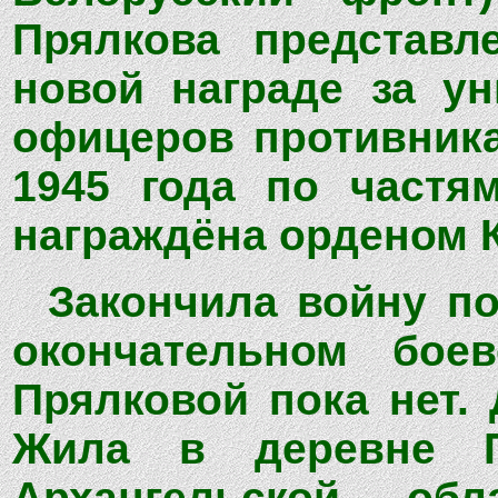
Прялкова представл
новой награде за у
офицеров противника
1945 года по частя
награждёна орденом 
Закончила войну по
окончательном бое
Прялковой пока нет. 
Жила в деревне П
Архангельской об