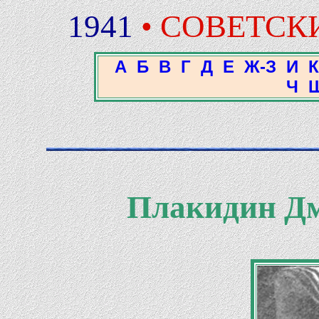
1941
• СОВЕТСК
А
Б
В
Г
Д
Е
Ж-З
И
К
Ч
Плакидин Д