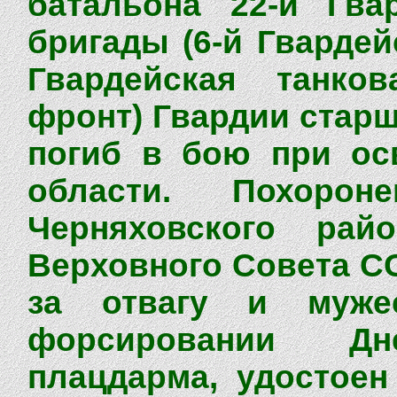
батальона 22-й Гва
бригады (6-й Гвардей
Гвардейская танко
фронт) Гвардии старш
погиб в бою при ос
области. Похор
Черняховского рай
Верховного Совета СС
за отвагу и муже
форсировании Д
плацдарма, удостоен