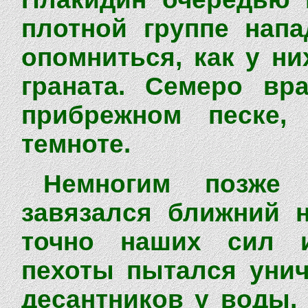
плотной группе напа
опомниться, как у н
граната. Семеро вр
прибрежном песке,
темноте.
Немногим позже 
завязался ближний н
точно наших сил 
пехоты пытался унич
десантников у воды,