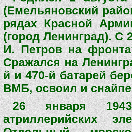
(Емельяновский район
рядах Красной Арми
(город Ленинград). С 
И. Петров на фронта
Сражался на Ленингр
й и 470-й батарей бе
ВМБ, освоил и снайпе
26 января 1943
атриллерийских эл
Отдельный морско