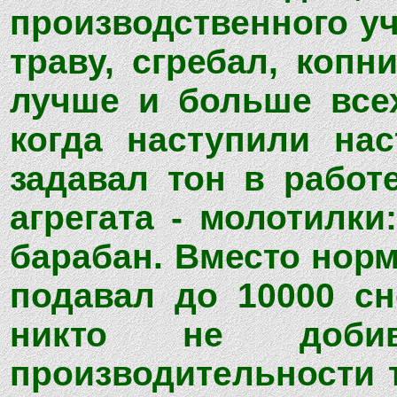
производственного уч
траву, сгребал, копн
лучше и больше всех
когда наступили на
задавал тон в работ
агрегата - молотилк
барабан. Вместо норм
подавал до 10000 сн
никто не добив
производительности т