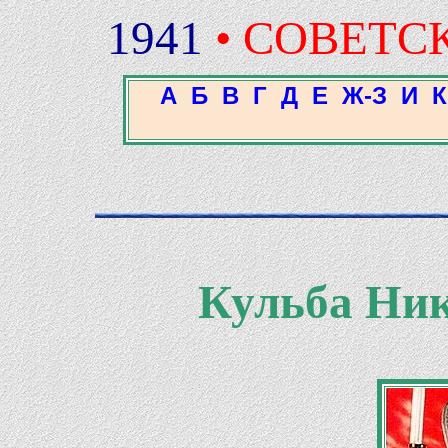
1941
• СОВЕТС
А
Б
В
Г
Д
Е
Ж-З
И
К
Кульба Ни