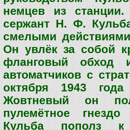
немцев из станции.
сержант Н. Ф. Кульб
смелыми действиями
Он увлёк за собой к
фланговый обход 
автоматчиков с стра
октября 1943 год
Жовтневый он пол
пулемётное гнездо 
Кульба пополз к