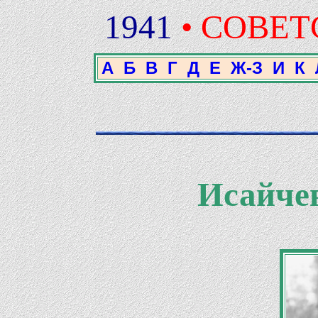
1941
• СОВЕ
А
Б
В
Г
Д
Е
Ж-З
И
К
Исайче