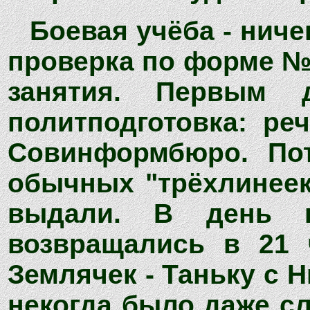
Боевая учёба - ниче
проверка по форме № 2
занятия. Первым 
политподготовка: ре
Совинформбюро. Пот
обычных "трёхлинеек
выдали. В день 
возвращались в 21 
Землячек - Таньку с 
некогда было даже с