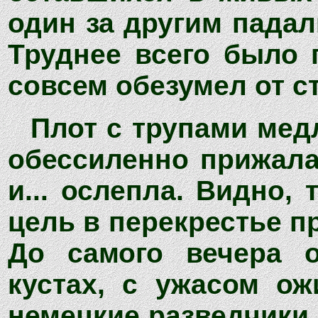
один за другим падал
Труднее всего было 
совсем обезумел от ст
Плот с трупами мед
обессиленно прижала
и... ослепла. Видно,
цель в перекрестье п
До самого вечера 
кустах, с ужасом ож
немецкие разведчики и