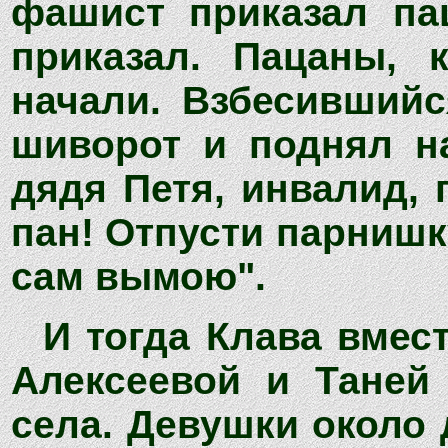
фашист приказал па
приказал. Пацаны, 
начали. Взбесившийс
шиворот и поднял н
дядя Петя, инвалид, 
пан! Отпусти парнишк
сам вымою".
И тогда Клава вмес
Алексеевой и Таней
села. Девушки около 