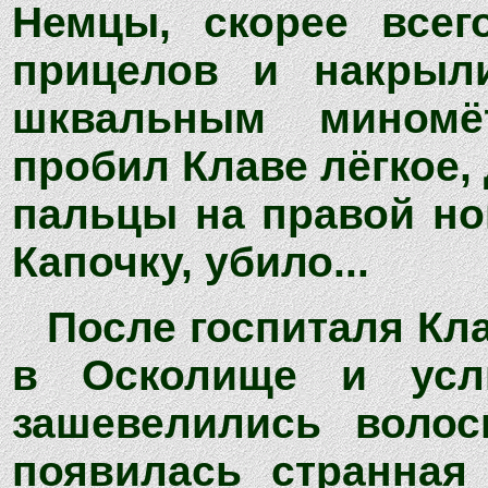
Немцы, скорее всег
прицелов и накрыл
шквальным миномё
пробил Клаве лёгкое, 
пальцы на правой но
Капочку, убило...
После госпиталя Кл
в Осколище и усл
зашевелились волос
появилась странная