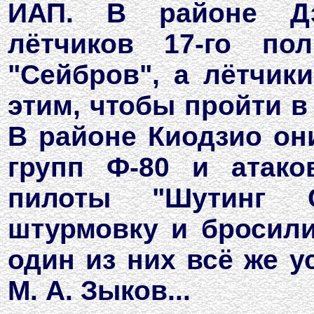
ИАП. В районе Дз
лётчиков 17-го по
"Сейбров", а лётчик
этим, чтобы пройти в
В районе Киодзио он
групп Ф-80 и атако
пилоты "Шутинг С
штурмовку и бросили
один из них всё же у
М. А. Зыков...