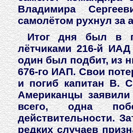
Владимира Сергеев
самолётом рухнул за 
Итог дня был в п
лётчиками 216-й ИАД
один был подбит, из н
676-го ИАП. Свои поте
и погиб капитан В. С
Американцы заявили 
всего, одна поб
действительности. З
редких случаев приз