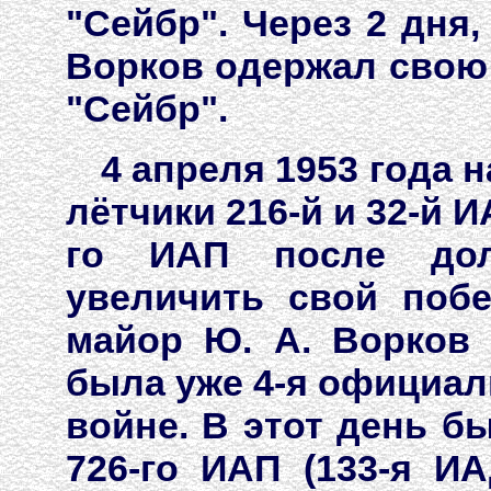
"Сейбр". Через 2 дня,
Ворков одержал свою 
"Сейбр".
4 апреля 1953 года 
лётчики 216-й и 32-й И
го ИАП после дол
увеличить свой поб
майор Ю. А. Ворков 
была уже 4-я официал
войне. В этот день б
726-го ИАП (133-я И