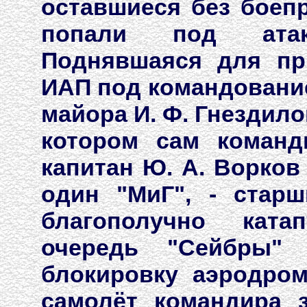
оставшиеся без боеп
попали под атаки
Поднявшаяся для пр
ИАП под командовани
майора И. Ф. Гнездило
котором сам команд
капитан Ю. А. Ворков
один "МиГ", - стар
благополучно ката
очередь "Сейбры" 
блокировку аэродром
самолёт командира 